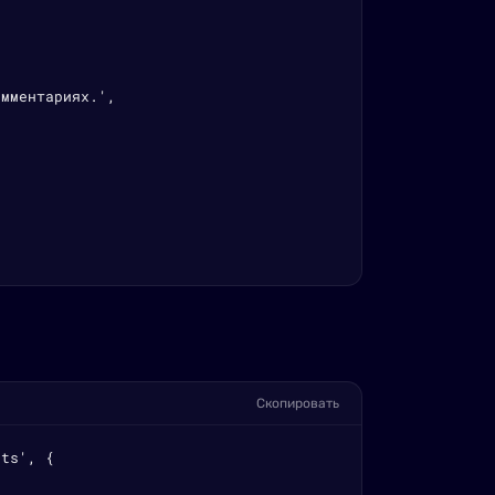
мментариях.',

Скопировать
ts', {
