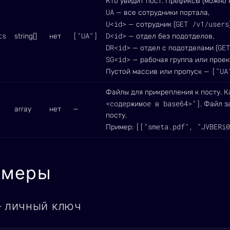
Кто увидит пост. Префиксы (можно 
UA
— все сотрудники портала,
U<id>
GET /v1/users
— сотрудник (
ts
["UA"]
D<id>
string[]
нет
— отдел без подотделов,
DR<id>
GET
— отдел с подотделами (
SG<id>
— рабочая группа или проект
["UA
Пустой массив или пропуск —
Файлы для прикрепления к посту. 
<содержимое в base64>"]
. Файл з
array
нет
—
посту.
[["smeta.pdf", "JVBERi0
Пример:
имеры
— личный ключ