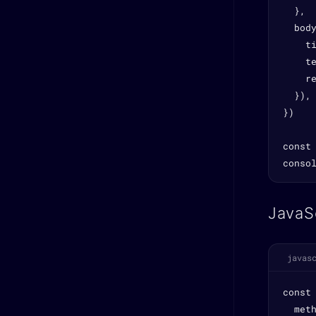
  },

  body
    ti
    t
    re
  }),

})

const 
conso
JavaS
javas
const
  meth