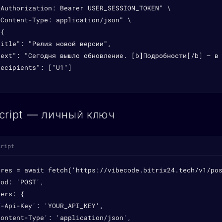
"Authorization: Bearer USER_SESSION_TOKEN" \

Content-Type: application/json" \

{

itle": "Релиз новой версии",

text": "Сегодня вышло обновление. [b]Подробности[/b] — в 
ecipients": ["U1"]

cript — личный ключ
cript
 res = await fetch('https://vibecode.bitrix24.tech/v1/pos
od: 'POST',

ers: {

-Api-Key': 'YOUR_API_KEY',

ontent-Type': 'application/json',
