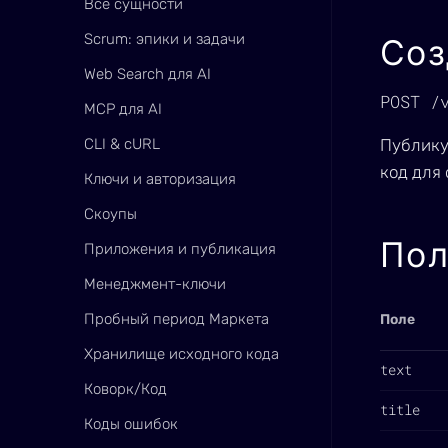
Все сущности
Scrum: эпики и задачи
Соз
Web Search для AI
POST /
MCP для AI
CLI & cURL
Публику
код для
Ключи и авторизация
Скоупы
Пол
Приложения и публикация
Менеджмент-ключи
Пробный период Маркета
Поле
Хранилище исходного кода
text
Коворк/Код
title
Коды ошибок