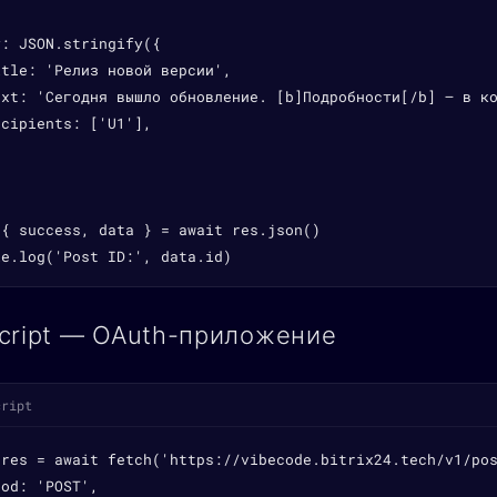
: JSON.stringify({

tle: 'Релиз новой версии',

ext: 'Сегодня вышло обновление. [b]Подробности[/b] — в ко
cipients: ['U1'],

{ success, data } = await res.json()

le.log('Post ID:', data.id)
cript — OAuth-приложение
cript
 res = await fetch('https://vibecode.bitrix24.tech/v1/pos
od: 'POST',
