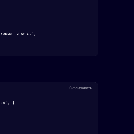
комментариях.",

Скопировать
ts', {
