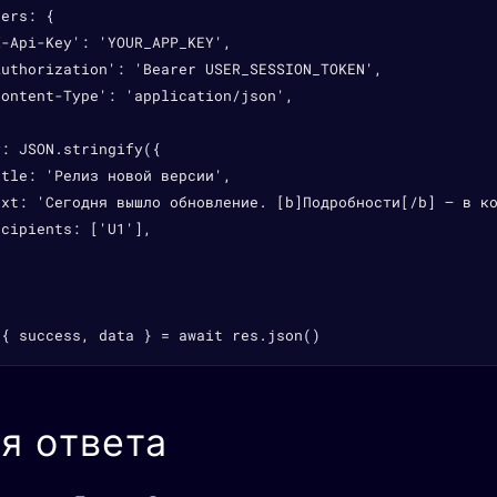
ers: {

-Api-Key': 'YOUR_APP_KEY',

Authorization': 'Bearer USER_SESSION_TOKEN',

ontent-Type': 'application/json',

: JSON.stringify({

tle: 'Релиз новой версии',

ext: 'Сегодня вышло обновление. [b]Подробности[/b] — в ко
cipients: ['U1'],

 { success, data } = await res.json()
я ответа