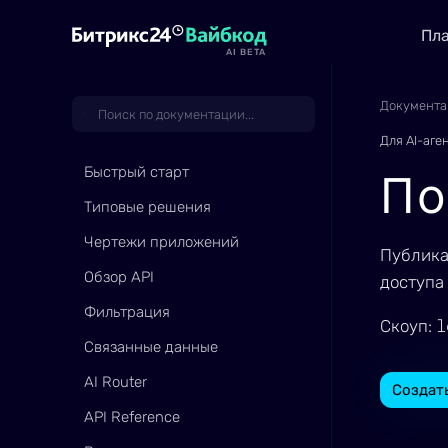
Пл
AI BETA
Документа
Для AI-аге
Быстрый старт
По
Типовые решения
Чертежи приложений
Публика
Обзор API
доступа
Фильтрация
l
Скоуп:
Связанные данные
AI Router
Создат
API Reference