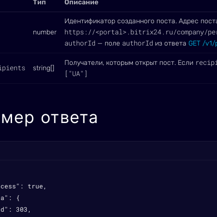
Тип
Описание
Идентификатор созданного поста. Адрес поста
https://<portal>.bitrix24.ru/company/pe
number
authorId
authorId
— поле
из ответа
GET /v1/
recip
Получатели, которым открыт пост. Если
ipients
string[]
["UA"]
мер ответа
cess": true,

a": {

d": 303,
