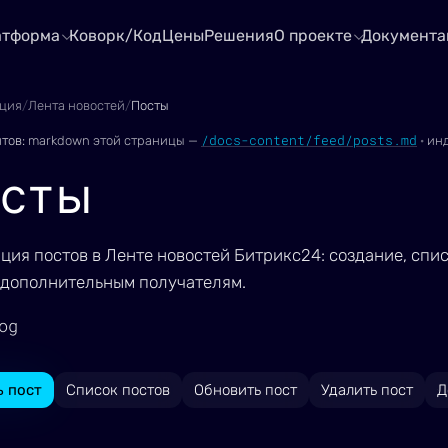
атформа
Коворк/Код
Цены
Решения
О проекте
Документа
ция
/
Лента новостей
/
Посты
/docs-content/feed/posts.md
нтов:
markdown этой страницы —
·
ин
сты
ция постов в Ленте новостей Битрикс24: создание, спис
 дополнительным получателям.
og
ь пост
Список постов
Обновить пост
Удалить пост
Д