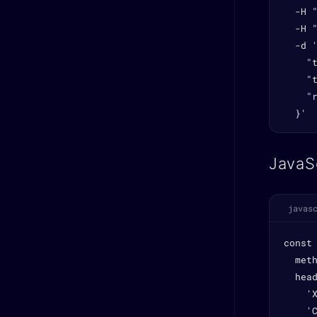
  -H 
  -H "
  -d '
    "t
    "
    "r
  }'
JavaS
javas
const
  meth
  head
    'X
    'C