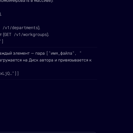
комбинировать в массиве):
),
 /v1/departments
),
GET /v1/workgroups
 (
).
"]
["имя_файла", "
Каждый элемент — пара
агружается на Диск автора и привязывается к
xLjQ…"]]