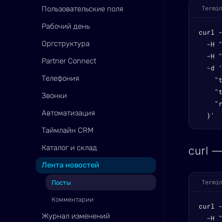
Termi
Пользовательские поля
Рабочий день
curl 
Оргструктура
  -H "
  -H "
Partner Connect
  -d '
Телефония
    "t
    "
Звонки
    "r
Автоматизация
  }'
Таймлайн CRM
Каталог и склад
curl 
Лента новостей
Termi
Посты
Комментарии
curl 
Журнал изменений
  -H "