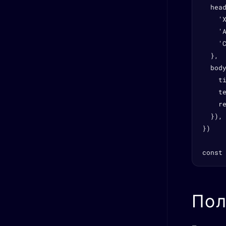
  head
    'X
    '
    'C
  },

  body
    ti
    t
    re
  }),

})

const
Пол