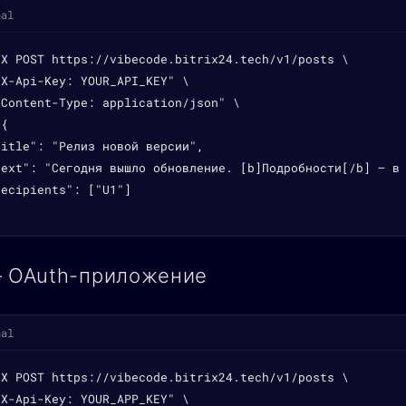
nal
-X POST https://vibecode.bitrix24.tech/v1/posts \

X-Api-Key: YOUR_API_KEY" \

Content-Type: application/json" \

{

itle": "Релиз новой версии",

text": "Сегодня вышло обновление. [b]Подробности[/b] — в 
ecipients": ["U1"]

— OAuth-приложение
nal
-X POST https://vibecode.bitrix24.tech/v1/posts \

X-Api-Key: YOUR_APP_KEY" \
