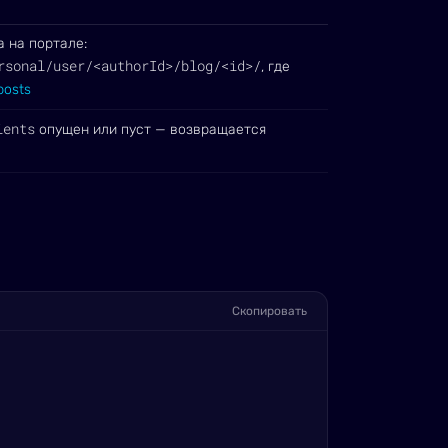
 на портале:
rsonal/user/<authorId>/blog/<id>/
, где
posts
ients
опущен или пуст — возвращается
Скопировать