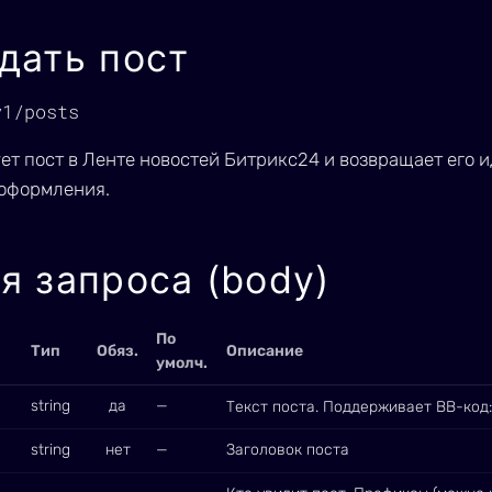
дать пост
v1/posts
ет пост в Ленте новостей Битрикс24 и возвращает его 
 оформления.
я запроса (body)
По
Тип
Обяз.
Описание
умолч.
string
да
—
Текст поста. Поддерживает BB-код
string
нет
—
Заголовок поста