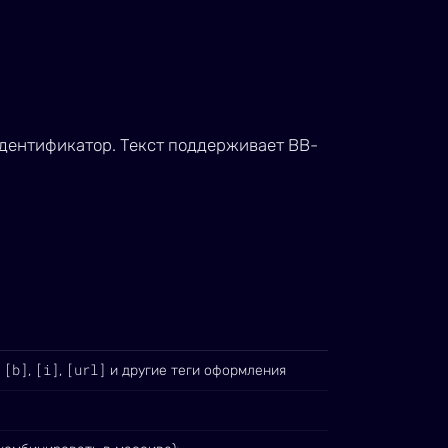
идентификатор. Текст поддерживает BB-
[b]
[i]
[url]
:
,
,
и другие теги оформления