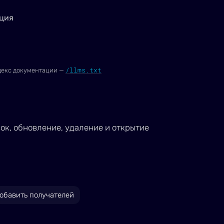
ция
/llms.txt
декс документации —
ок, обновление, удаление и открытие
обавить получателей