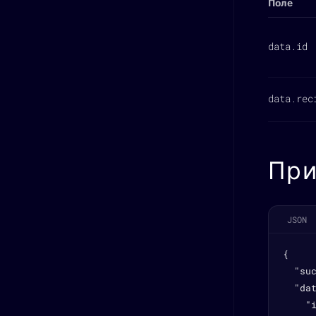
Поле
data.id
data.rec
При
JSON
{

  "suc
  "dat
    "i