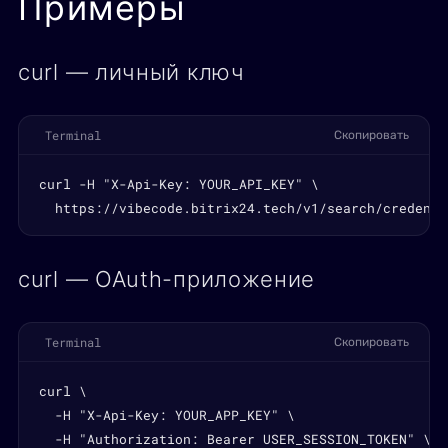
Примеры
curl — личный ключ
Terminal
Скопировать
curl -H "X-Api-Key: YOUR_API_KEY" \

  https://vibecode.bitrix24.tech/v1/search/credenti
curl — OAuth-приложение
Terminal
Скопировать
curl \

  -H "X-Api-Key: YOUR_APP_KEY" \

  -H "Authorization: Bearer USER_SESSION_TOKEN" \
