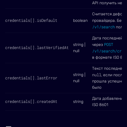
API получить нель
Считается дефолт
credentials[].isDefault
boolean
провайдера. Берёт
/v1/search
поле
Дата последней у
POST
string |
через
credentials[].lastVerifiedAt
/v1/search/cred
null
в формате ISO 86
Текст последней 
null
string |
, если после
credentials[].lastError
null
прошла успешно и
было
Дата добавления 
credentials[].createdAt
string
ISO 8601