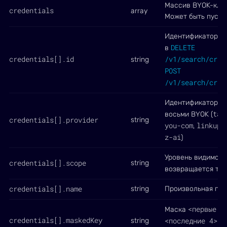
Массив BYOK-ключ
credentials
array
Может быть пуст
Идентификатор кл
DELETE
в
credentials[].id
/v1/search/cred
string
POST
/v1/search/cred
Идентификатор пр
tav
восьми BYOK (
credentials[].provider
string
you-com
linkup
,
,
z-ai
)
Уровень видимост
credentials[].scope
string
возвращается то
credentials[].name
string
Произвольная под
<первые 5
Маска
credentials[].maskedKey
<последние 4>
string
. 