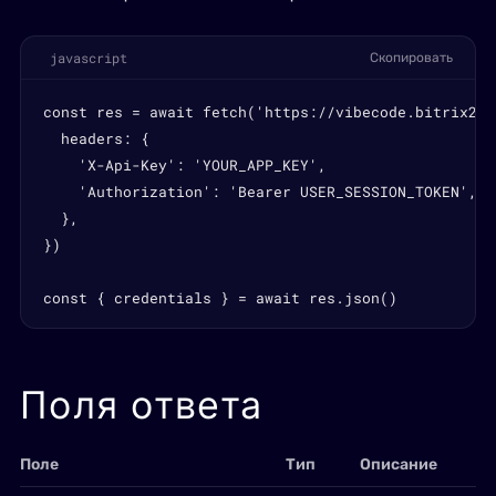
javascript
Скопировать
const res = await fetch('https://vibecode.bitrix24.
  headers: {

    'X-Api-Key': 'YOUR_APP_KEY',

    'Authorization': 'Bearer USER_SESSION_TOKEN',

  },

})

const { credentials } = await res.json()
Поля ответа
Поле
Тип
Описание