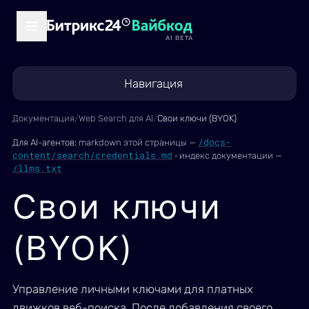
AI BETA
Навигация
Документация
/
Web Search для AI
/
Свои ключи (BYOK)
/docs-
Для AI-агентов:
markdown этой страницы —
content/search/credentials.md
·
индекс документации —
/llms.txt
Свои ключи
(BYOK)
Управление личными ключами для платных
движков веб-поиска. После добавления своего