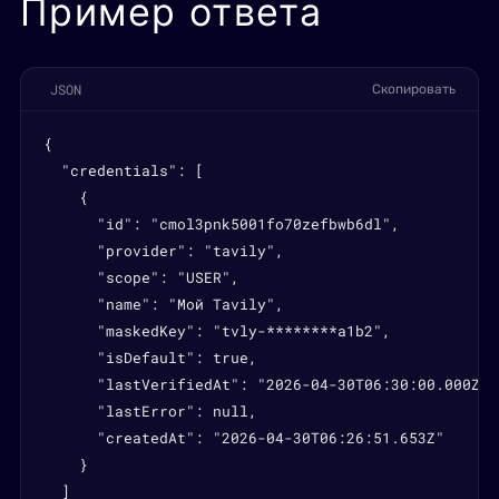
Пример ответа
JSON
Скопировать
{

  "credentials": [

    {

      "id": "cmol3pnk5001fo70zefbwb6dl",

      "provider": "tavily",

      "scope": "USER",

      "name": "Мой Tavily",

      "maskedKey": "tvly-********a1b2",

      "isDefault": true,

      "lastVerifiedAt": "2026-04-30T06:30:00.000Z",

      "lastError": null,

      "createdAt": "2026-04-30T06:26:51.653Z"

    }

  ]
