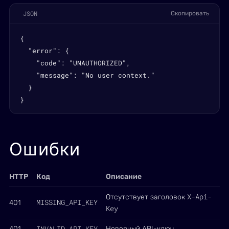
JSON
Скопировать
{

  "error": {

    "code": "UNAUTHORIZED",

    "message": "No user context."

  }

}
Ошибки
HTTP
Код
Описание
X-Api-
Отсутствует заголовок
MISSING_API_KEY
401
Key
INVALID_API_KEY
401
Неверный API-ключ