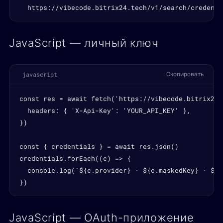
  https://vibecode.bitrix24.tech/v1/search/credenti
JavaScript — личный ключ
javascript
Скопировать
const res = await fetch('https://vibecode.bitrix24.
  headers: { 'X-Api-Key': 'YOUR_API_KEY' },

})

const { credentials } = await res.json()

credentials.forEach((c) => {

  console.log(`${c.provider} · ${c.maskedKey} · ${c
})
JavaScript — OAuth-приложение