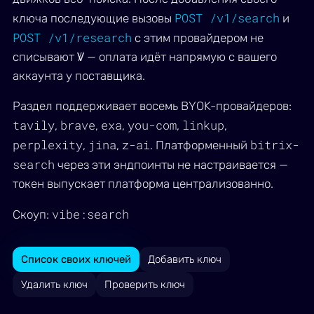
POST /v1/search
ключа последующие вызовы
и
POST /v1/research
с этим провайдером не
списывают Ꝟ — оплата идёт напрямую с вашего
аккаунта у поставщика.
Раздел поддерживает восемь BYOK-провайдеров:
tavily
brave
exa
you-com
linkup
,
,
,
,
,
perplexity
jina
z-ai
bitrix-
,
,
. Платформенный
search
через эти эндпоинты не настраивается —
токен выпускает платформа централизованно.
vibe:search
Скоуп:
Список своих ключей
Добавить ключ
Удалить ключ
Проверить ключ