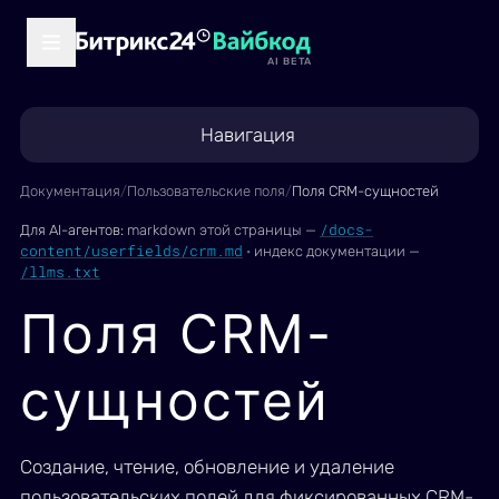
AI BETA
Навигация
Документация
/
Пользовательские поля
/
Поля CRM-сущностей
/docs-
Для AI-агентов:
markdown этой страницы —
content/userfields/crm.md
·
индекс документации —
/llms.txt
Поля CRM-
сущностей
Создание, чтение, обновление и удаление
пользовательских полей для фиксированных CRM-