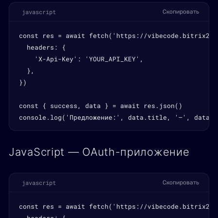
javascript
Скопировать
const res = await fetch('https://vibecode.bitrix24.
  headers: {

    'X-Api-Key': 'YOUR_API_KEY',

  },

})

const { success, data } = await res.json()

console.log('Предложение:', data.title, '—', data.a
JavaScript — OAuth-приложение
javascript
Скопировать
const res = await fetch('https://vibecode.bitrix24.