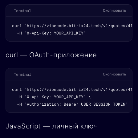
Terminal
Скопировать
curl "https://vibecode.bitrix24.tech/v1/quotes/412" 
  -H "X-Api-Key: YOUR_API_KEY"
curl — OAuth-приложение
Terminal
Скопировать
curl "https://vibecode.bitrix24.tech/v1/quotes/412" 
  -H "X-Api-Key: YOUR_APP_KEY" \

  -H "Authorization: Bearer USER_SESSION_TOKEN"
JavaScript — личный ключ