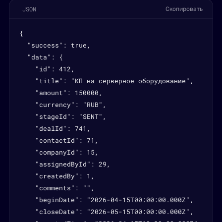
JSON
Скопировать
{

  "success": true,

  "data": {

    "id": 412,

    "title": "КП на серверное оборудование",

    "amount": 150000,

    "currency": "RUB",

    "stageId": "SENT",

    "dealId": 741,

    "contactId": 71,

    "companyId": 15,

    "assignedById": 29,

    "createdBy": 1,

    "comments": "",

    "beginDate": "2026-04-15T00:00:00.000Z",

    "closeDate": "2026-05-15T00:00:00.000Z",
