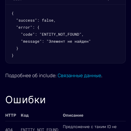
{

  "success": false,

  "error": {

    "code": "ENTITY_NOT_FOUND",

    "message": "Элемент не найден"

  }

}
Подробнее об include:
Связанные данные
.
Ошибки
HTTP
Код
Описание
Предложение с таким ID не
ENTITY_NOT_FOUND
404