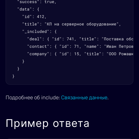
  "success": true,

  "data": {

    "id": 412,

    "title": "КП на серверное оборудование",

    "_included": {

      "deal": { "id": 741, "title": "Поставка обору
      "contact": { "id": 71, "name": "Иван Петров" }
      "company": { "id": 15, "title": "ООО Ромашка" 
    }

  }

}
Подробнее об include:
Связанные данные
.
Пример ответа