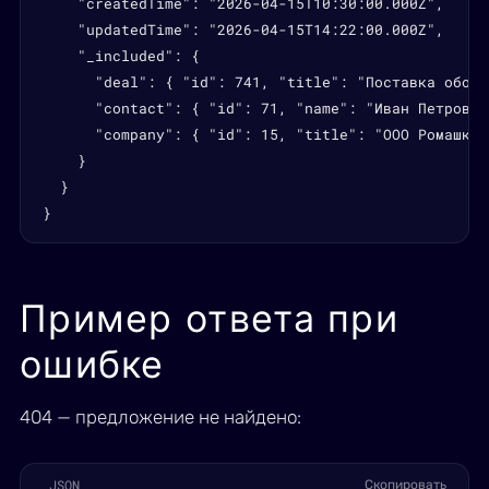
    "createdTime": "2026-04-15T10:30:00.000Z",

    "updatedTime": "2026-04-15T14:22:00.000Z",

    "_included": {

      "deal": { "id": 741, "title": "Поставка обору
      "contact": { "id": 71, "name": "Иван Петров" }
      "company": { "id": 15, "title": "ООО Ромашка" 
    }

  }

}
Пример ответа при
ошибке
404 — предложение не найдено:
JSON
Скопировать