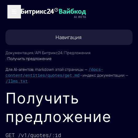
AI BETA
Навигация
Документация
/
API Битрикс24
/
Предложения
/
Получить предложение
/docs-
Для AI-агентов:
markdown этой страницы —
content/entities/quotes/get.md
·
индекс документации —
/llms.txt
Получить
предложение
GET /v1/quotes/:id