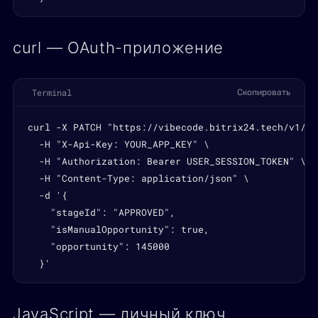
curl — OAuth-приложение
Terminal
Скопировать
curl -X PATCH "https://vibecode.bitrix24.tech/v1/qu
  -H "X-Api-Key: YOUR_APP_KEY" \

  -H "Authorization: Bearer USER_SESSION_TOKEN" \

  -H "Content-Type: application/json" \

  -d '{

    "stageId": "APPROVED",

    "isManualOpportunity": true,

    "opportunity": 145000

  }'
JavaScript — личный ключ