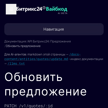
AI BETA
Навигация
Документация
/
API Битрикс24
/
Предложения
/
Обновить предложение
/docs-
Для AI-агентов:
markdown этой страницы —
content/entities/quotes/update.md
·
индекс документации
/llms.txt
—
Обновить
предложение
PATCH /v1/quotes/:id