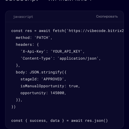
javascript
Скопировать
const res = await fetch('https://vibecode.bitrix24.
  method: 'PATCH',

  headers: {

    'X-Api-Key': 'YOUR_API_KEY',

    'Content-Type': 'application/json',

  },

  body: JSON.stringify({

    stageId: 'APPROVED',

    isManualOpportunity: true,

    opportunity: 145000,

  }),

})

const { success, data } = await res.json()