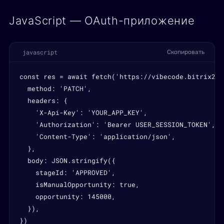
JavaScript — OAuth-приложение
javascript
Скопировать
const res = await fetch('https://vibecode.bitrix24.
  method: 'PATCH',

  headers: {

    'X-Api-Key': 'YOUR_APP_KEY',

    'Authorization': 'Bearer USER_SESSION_TOKEN',

    'Content-Type': 'application/json',

  },

  body: JSON.stringify({

    stageId: 'APPROVED',

    isManualOpportunity: true,

    opportunity: 145000,

  }),

})
