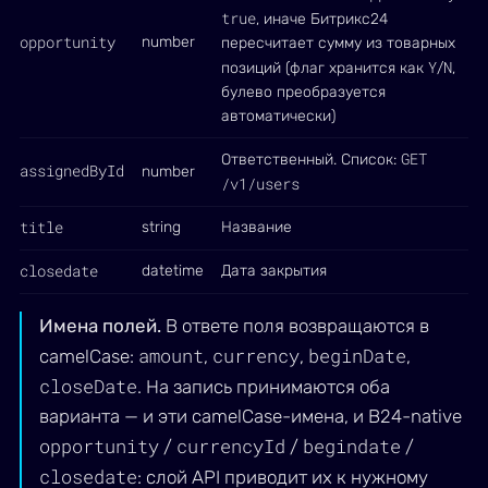
true
, иначе Битрикс24
opportunity
number
пересчитает сумму из товарных
Y
N
позиций (флаг хранится как
/
,
булево преобразуется
автоматически)
GET
Ответственный. Список:
assignedById
number
/v1/users
title
string
Название
closedate
datetime
Дата закрытия
Имена полей.
В ответе поля возвращаются в
amount
currency
beginDate
camelCase:
,
,
,
closeDate
. На запись принимаются оба
варианта — и эти camelCase-имена, и B24-native
opportunity
currencyId
begindate
/
/
/
closedate
: слой API приводит их к нужному