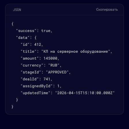
JSON
Скопировать
{

  "success": true,

  "data": {

    "id": 412,

    "title": "КП на серверное оборудование",

    "amount": 145000,

    "currency": "RUB",

    "stageId": "APPROVED",

    "dealId": 741,

    "assignedById": 1,

    "updatedTime": "2026-04-15T15:10:00.000Z"

  }

}