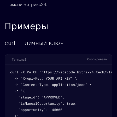
имени Битрикс24.
Примеры
curl — личный ключ
Terminal
Скопировать
curl -X PATCH "https://vibecode.bitrix24.tech/v1/qu
  -H "X-Api-Key: YOUR_API_KEY" \

  -H "Content-Type: application/json" \

  -d '{

    "stageId": "APPROVED",

    "isManualOpportunity": true,

    "opportunity": 145000

  }'