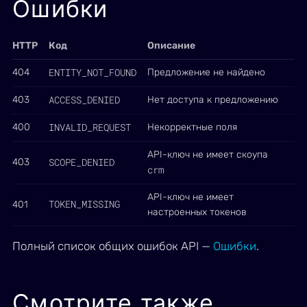
Ошибки
HTTP
Код
Описание
ENTITY_NOT_FOUND
404
Предложение не найдено
ACCESS_DENIED
403
Нет доступа к предложению
INVALID_REQUEST
400
Некорректные поля
API-ключ не имеет скоупа
SCOPE_DENIED
403
crm
API-ключ не имеет
TOKEN_MISSING
401
настроенных токенов
Полный список общих ошибок API —
Ошибки
.
Смотрите также