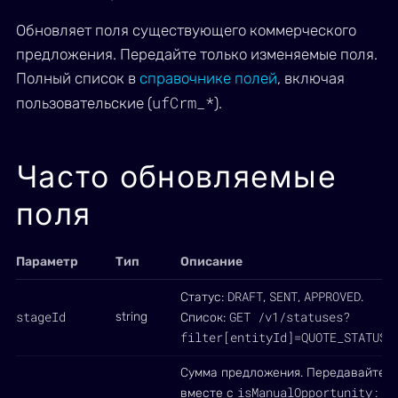
Обновляет поля существующего коммерческого
предложения. Передайте только изменяемые поля.
Полный список в
справочнике полей
, включая
ufCrm_*
пользовательские (
).
Часто обновляемые
поля
Параметр
Тип
Описание
DRAFT
SENT
APPROVED
Статус:
,
,
.
stageId
GET /v1/statuses?
string
Список:
filter[entityId]=QUOTE_STATUS
Сумма предложения. Передавайте
isManualOpportunity:
вместе с